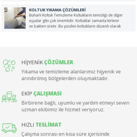
çalışır. Ev, ofis ve işyeri ilaçlama insan sağlığı ve yaşam
kalitesi açısından oldukça önemli bir konudur. Ev ve
KOLTUK YIKAMA ÇÖZÜMLERI
işyerlerindeki...
Buharlı Koltuk Temizleme Koltukların temizliği de diğer
eşyalar gibi çok önemlidir. Koltuklar zamanla kirlenir
ve bakteri üretir. Bu yüzden koltukların düzenli olarak
yıkanması gerekmektedir. Koltukların profesyonel olmayan
kişiler tarafından yada evde yıkanması halinde koltukların
rengi solabilir, koltuk döşemeleri yıpranıp parçalanabilir
veya yanlış deterjan...
HİJYENİK
ÇÖZÜMLER
Yıkama ve temizleme alanlarımız hijyenik ve
arındırılmış bölgelerden oluşmaktadır.
EKİP
ÇALIŞMASI
Birbirene bağlı, uyumlu ve yardım etmeyi seven
uzman ekibimiz ile hizmet veriyoruz.
HIZLI
TESLİMAT
Çalışma sonrası en kısa süre içerisinde