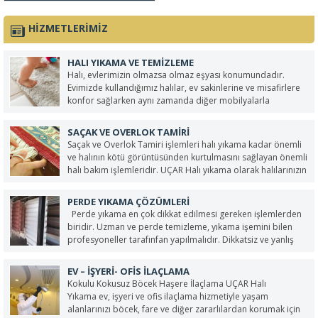
hizmeti sunuyoruz. Özel
olarak geliştirilmiş %100
bitkisel bazlı halı şampuanı
HIZMETLERIMIZ
kullanarak, halılarınızın doğal
dokusuna zarar vermeden,
etkili bir temizlik sağlıyoruz.
HALI YIKAMA VE TEMIZLEME
Tam otomatik bant
sistemli...
Halı, evlerimizin olmazsa olmaz eşyası konumundadır.
Evimizde kullandığımız halılar, ev sakinlerine ve misafirlere
konfor sağlarken aynı zamanda diğer mobilyalarla
dekorasyonu tamamlar. Yoğun kullanımı bulunan halılarımız
zamanla yıpranmakta, renkleri solmakta ve kirlenmektedir.
SAÇAK VE OVERLOK TAMIRI
Bunun gibi durumlarda halılarımızın temizlik ve tamir ihtiyacı
Saçak ve Overlok Tamiri işlemleri halı yıkama kadar önemli
oluştuğu...
ve halının kötü görüntüsünden kurtulmasını sağlayan önemli
halı bakım işlemleridir. UÇAR Halı yıkama olarak halılarınızın
yıkama işlemlerini tamamlandıktan sonra halıların yıpranmış
olan saçaklarını dikkatli ve özenli bir şekilde onararak ilk
PERDE YIKAMA ÇÖZÜMLERI
günkü...
Perde yıkama en çok dikkat edilmesi gereken işlemlerden
biridir. Uzman ve perde temizleme, yıkama işemini bilen
profesyoneller tarafınfan yapılmalıdır. Dikkatsiz ve yanlış
yaplacak işlemlerden dolayı perdeler zarar görebilir hatta
bir daha kullanılamz hale gelebilir. Stor, Zebra ve normal
EV – İŞYERI- OFIS İLAÇLAMA
perdelerinizi son...
Kokulu Kokusuz Böcek Haşere İlaçlama UÇAR Halı
Yıkama ev, işyeri ve ofis ilaçlama hizmetiyle yaşam
alanlarınızı böcek, fare ve diğer zararlılardan korumak için