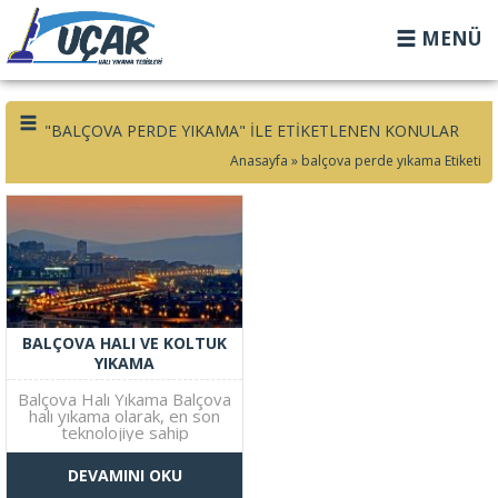
MENÜ
"BALÇOVA PERDE YIKAMA" ILE ETIKETLENEN KONULAR
Anasayfa
»
balçova perde yıkama Etiketi
BALÇOVA HALI VE KOLTUK
YIKAMA
Balçova Halı Yıkama Balçova
halı yıkama olarak, en son
teknolojiye sahip
ekipmanlarımızla
müşterilerimize
DEVAMINI OKU
profesyonel bir temizlik